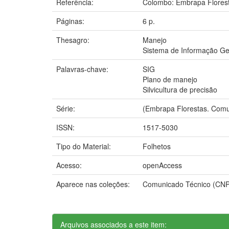
Referência:
Colombo: Embrapa Florest
Páginas:
6 p.
Thesagro:
Manejo
Sistema de Informação Ge
Palavras-chave:
SIG
Plano de manejo
Silvicultura de precisão
Série:
(Embrapa Florestas. Comun
ISSN:
1517-5030
Tipo do Material:
Folhetos
Acesso:
openAccess
Aparece nas coleções:
Comunicado Técnico (CN
Arquivos associados a este item: