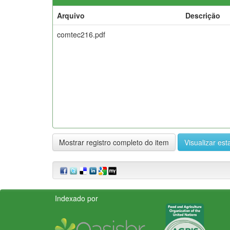
Arquivo
Descrição
comtec216.pdf
Mostrar registro completo do item
Visualizar esta
Indexado por