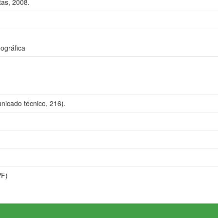
as, 2008.
ográfica
icado técnico, 216).
PF)