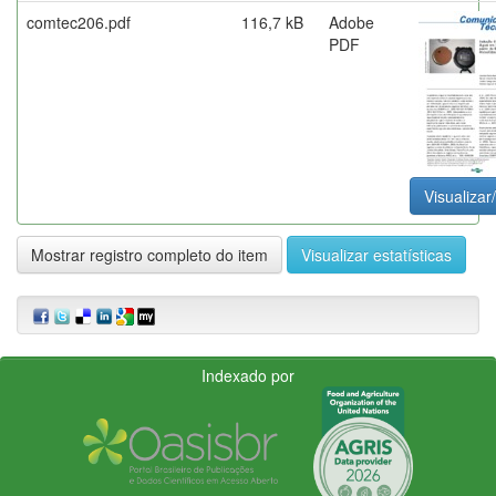
comtec206.pdf
116,7 kB
Adobe
PDF
Visualizar
Mostrar registro completo do item
Visualizar estatísticas
Indexado por