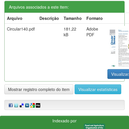
Arquivos associados a este item:
Arquivo
Descrição
Tamanho
Formato
Circular140.pdf
181,22
Adobe
kB
PDF
Visualizar
Mostrar registro completo do item
Visualizar estatísticas
Indexado por