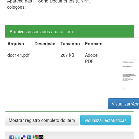
Aparece nas
Série Documentos (CNPF)
coleções:
Arquivos associados a este item:
Arquivo
Descrição
Tamanho
Formato
doc144.pdf
207 kB
Adobe
PDF
Visualizar/Abr
Mostrar registro completo do item
Visualizar estatísticas