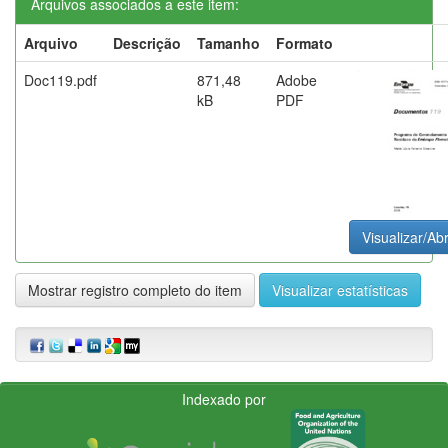
Arquivos associados a este item:
Arquivo
Descrição
Tamanho
Formato
Doc119.pdf
871,48
Adobe
kB
PDF
Visualizar/Abr
Mostrar registro completo do item
Visualizar estatísticas
Indexado por