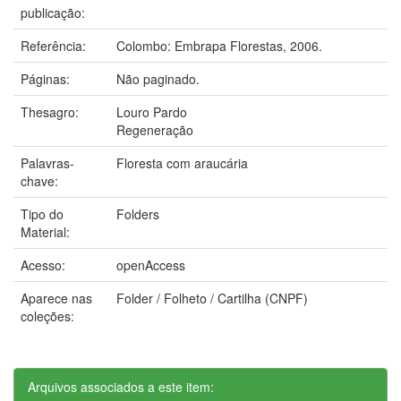
publicação:
Referência:
Colombo: Embrapa Florestas, 2006.
Páginas:
Não paginado.
Thesagro:
Louro Pardo
Regeneração
Palavras-
Floresta com araucária
chave:
Tipo do
Folders
Material:
Acesso:
openAccess
Aparece nas
Folder / Folheto / Cartilha (CNPF)
coleções:
Arquivos associados a este item: