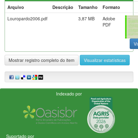
Arquivo
Descrição
Tamanho
Formato
Louropardo2006.pdf
3,87 MB
Adobe
PDF
Vi
Mostrar registro completo do item
Visualizar estatísticas
Indexado por
Suportado por