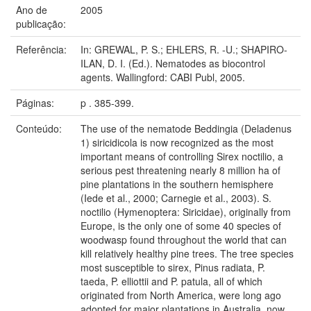
Ano de
2005
publicação:
Referência:
In: GREWAL, P. S.; EHLERS, R. -U.; SHAPIRO-
ILAN, D. I. (Ed.). Nematodes as biocontrol
agents. Wallingford: CABI Publ, 2005.
Páginas:
p . 385-399.
Conteúdo:
The use of the nematode Beddingia (Deladenus
1) siricidicola is now recognized as the most
important means of controlling Sirex noctilio, a
serious pest threatening nearly 8 million ha of
pine plantations in the southern hemisphere
(Iede et al., 2000; Carnegie et al., 2003). S.
noctilio (Hymenoptera: Siricidae), originally from
Europe, is the only one of some 40 species of
woodwasp found throughout the world that can
kill relatively healthy pine trees. The tree species
most susceptible to sirex, Pinus radiata, P.
taeda, P. elliottii and P. patula, all of which
originated from North America, were long ago
adopted for major plantations in Australia, now