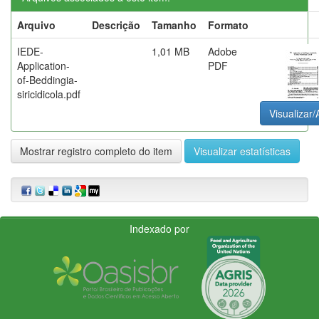
Arquivo
Descrição
Tamanho
Formato
IEDE-
1,01 MB
Adobe
Application-
PDF
of-Beddingia-
siricidicola.pdf
Visualizar/
Mostrar registro completo do item
Visualizar estatísticas
Indexado por