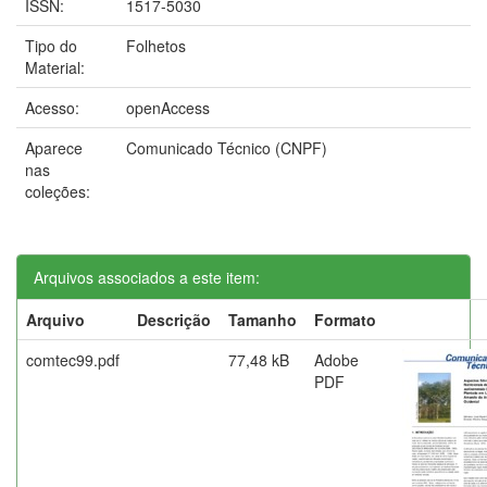
ISSN:
1517-5030
Tipo do
Folhetos
Material:
Acesso:
openAccess
Aparece
Comunicado Técnico (CNPF)
nas
coleções:
Arquivos associados a este item:
Arquivo
Descrição
Tamanho
Formato
comtec99.pdf
77,48 kB
Adobe
PDF