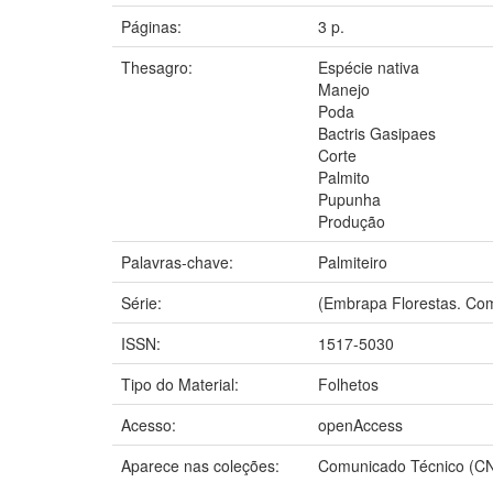
Páginas:
3 p.
Thesagro:
Espécie nativa
Manejo
Poda
Bactris Gasipaes
Corte
Palmito
Pupunha
Produção
Palavras-chave:
Palmiteiro
Série:
(Embrapa Florestas. Com
ISSN:
1517-5030
Tipo do Material:
Folhetos
Acesso:
openAccess
Aparece nas coleções:
Comunicado Técnico (C