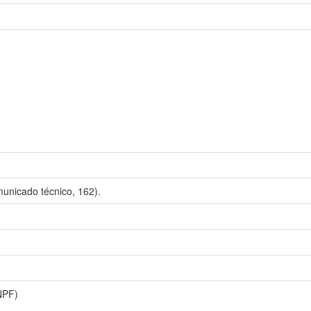
unicado técnico, 162).
NPF)