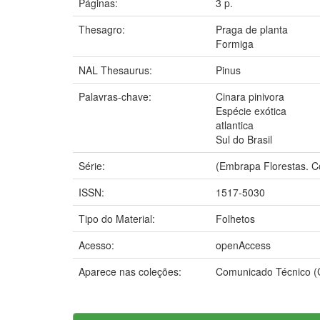
Páginas:
3 p.
Thesagro:
Praga de planta
Formiga
NAL Thesaurus:
Pinus
Palavras-chave:
Cinara pinivora
Espécie exótica
atlantica
Sul do Brasil
Série:
(Embrapa Florestas. C
ISSN:
1517-5030
Tipo do Material:
Folhetos
Acesso:
openAccess
Aparece nas coleções:
Comunicado Técnico 