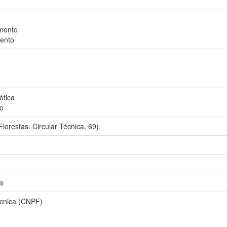
mento
ento
ótica
o
lorestas. Circular Técnica, 69).
s
écnica (CNPF)