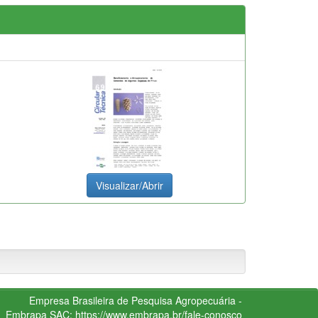
Visualizar/Abrir
Empresa Brasileira de Pesquisa Agropecuária -
Embrapa
SAC:
https://www.embrapa.br/fale-conosco