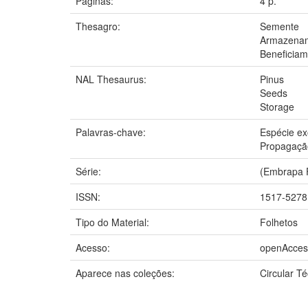
Páginas:
4 p.
Thesagro:
Semente
Armazena
Beneficiam
NAL Thesaurus:
Pinus
Seeds
Storage
Palavras-chave:
Espécie ex
Propagaçã
Série:
(Embrapa F
ISSN:
1517-5278
Tipo do Material:
Folhetos
Acesso:
openAcces
Aparece nas coleções:
Circular T