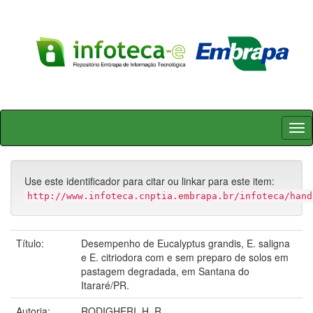
Skip
navigation
Use este identificador para citar ou linkar para este item:
http://www.infoteca.cnptia.embrapa.br/infoteca/hand
Título:
Desempenho de Eucalyptus grandis, E. saligna
e E. citriodora com e sem preparo de solos em
pastagem degradada, em Santana do
Itararé/PR.
Autoria:
RODIGHERI, H. R.