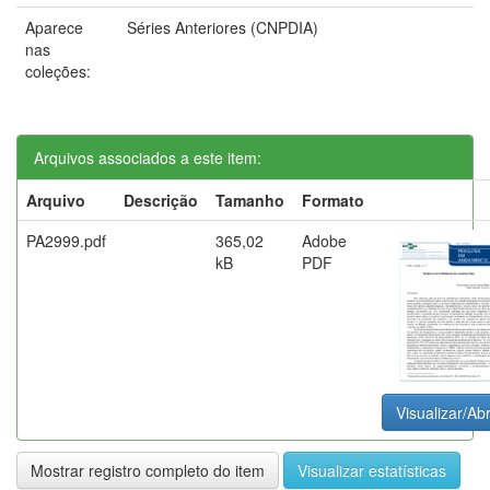
Aparece
Séries Anteriores (CNPDIA)
nas
coleções:
Arquivos associados a este item:
Arquivo
Descrição
Tamanho
Formato
PA2999.pdf
365,02
Adobe
kB
PDF
Visualizar/Abr
Mostrar registro completo do item
Visualizar estatísticas