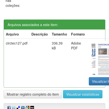
nas
coleções:
Arquivos associados a este item:
Arquivo
Descrição
Tamanho
Formato
circtec127.pdf
336,39
Adobe
kB
PDF
Visualizar/
Mostrar registro completo do item
Visualizar estatísticas