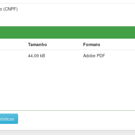
o (CNPF)
Tamanho
Formato
44,09 kB
Adobe PDF
tísticas