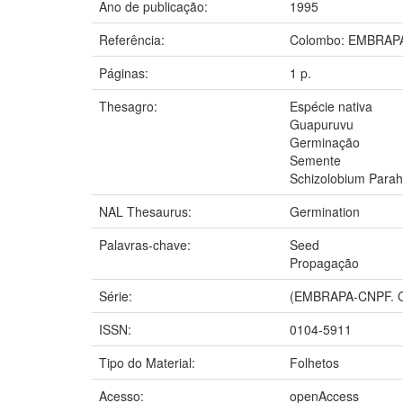
Ano de publicação:
1995
Referência:
Colombo: EMBRAPA
Páginas:
1 p.
Thesagro:
Espécie nativa
Guapuruvu
Germinação
Semente
Schizolobium Para
NAL Thesaurus:
Germination
Palavras-chave:
Seed
Propagação
Série:
(EMBRAPA-CNPF. Co
ISSN:
0104-5911
Tipo do Material:
Folhetos
Acesso:
openAccess