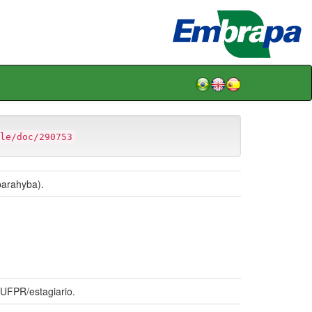
le/doc/290753
parahyba).
UFPR/estagiario.