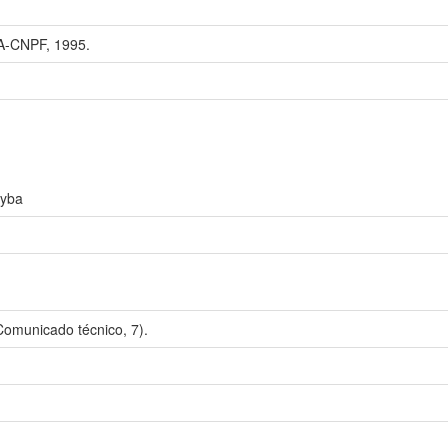
-CNPF, 1995.
hyba
municado técnico, 7).