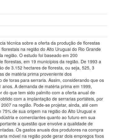
ia técnica sobre a oferta da produção de florestas
lorestais na região do Alto Uruguai do Rio Grande
ela região. O estudo foi baseado em 200
de florestas, em 19 municípios da região. De 1993 a
 de 3.152 hectares de floresta, ou seja, 525, 3
as de matéria prima proveniente dos
 de toras para serraria. Assim, considerando que os
21 anos. A demanda de matéria prima em 1999,
r do que tem sido palmito com a oferta anual de
tido com a implantação de serrarias portáteis, por
2007 na região. Pode-se projetar, ainda, até cem
tem 75% de sua origem na região do Alto Uruguai e
ndústria e comerciantes quanto ao futuro em sua
mportante a questão que envolve a qualidade de
antadas. Os gastos anuais dos produtores na compra
ria móvel na região pode gerar dois empregos fixos