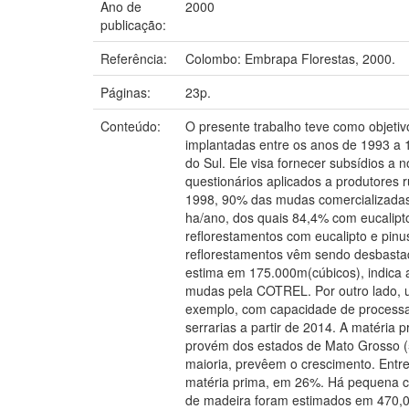
Ano de
2000
publicação:
Referência:
Colombo: Embrapa Florestas, 2000.
Páginas:
23p.
Conteúdo:
O presente trabalho teve como objetiv
implantadas entre os anos de 1993 a 
do Sul. Ele visa fornecer subsídios a
questionários aplicados a produtores 
1998, 90% das mudas comercializadas p
ha/ano, dos quais 84,4% com eucalipt
reflorestamentos com eucalipto e pin
reflorestamentos vêm sendo desbastad
estima em 175.000m(cúbicos), indica a
mudas pela COTREL. Por outro lado, u
exemplo, com capacidade de processar
serrarias a partir de 2014. A matéria 
provém dos estados de Mato Grosso (5
maioria, prevêem o crescimento. Entre
matéria prima, em 26%. Há pequena co
de madeira foram estimados em 470,0