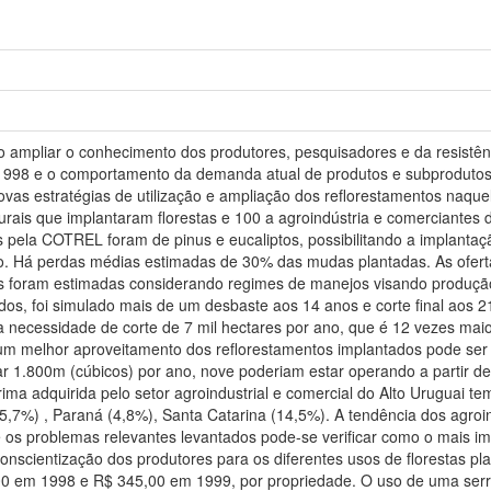
o ampliar o conhecimento dos produtores, pesquisadores e da resistênc
1998 e o comportamento da demanda atual de produtos e subprodutos f
 novas estratégias de utilização e ampliação dos reflorestamentos naqu
rurais que implantaram florestas e 100 a agroindústria e comerciantes 
ela COTREL foram de pinus e eucaliptos, possibilitando a implantação
o. Há perdas médias estimadas de 30% das mudas plantadas. As ofert
us foram estimadas considerando regimes de manejos visando produção
os, foi simulado mais de um desbaste aos 14 anos e corte final aos 
 necessidade de corte de 7 mil hectares por ano, que é 12 vezes maio
m melhor aproveitamento dos reflorestamentos implantados pode ser ob
 1.800m (cúbicos) por ano, nove poderiam estar operando a partir de 
prima adquirida pelo setor agroindustrial e comercial do Alto Uruguai 
,7%) , Paraná (4,8%), Santa Catarina (14,5%). A tendência dos agroi
 os problemas relevantes levantados pode-se verificar como o mais i
nscientização dos produtores para os diferentes usos de florestas pl
0 em 1998 e R$ 345,00 em 1999, por propriedade. O uso de uma serra