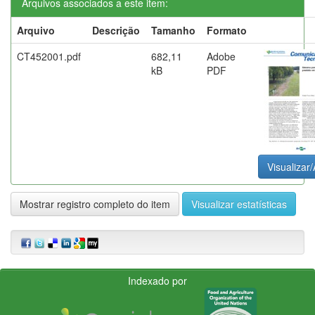
Arquivos associados a este item:
Arquivo
Descrição
Tamanho
Formato
CT452001.pdf
682,11
Adobe
kB
PDF
Visualizar/
Mostrar registro completo do item
Visualizar estatísticas
Indexado por