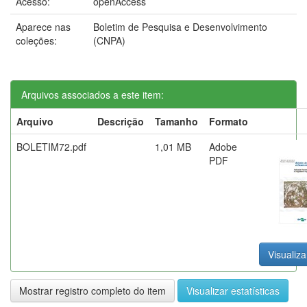
Acesso:
openAccess
Aparece nas
Boletim de Pesquisa e Desenvolvimento
coleções:
(CNPA)
Arquivos associados a este item:
Arquivo
Descrição
Tamanho
Formato
BOLETIM72.pdf
1,01 MB
Adobe
PDF
Visualiza
Mostrar registro completo do item
Visualizar estatísticas