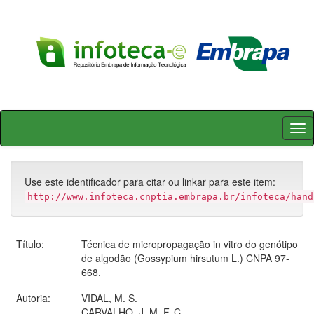
Skip
navigation
Use este identificador para citar ou linkar para este item:
http://www.infoteca.cnptia.embrapa.br/infoteca/hand
Título:
Técnica de micropropagação in vitro do genótipo
de algodão (Gossypium hirsutum L.) CNPA 97-
668.
Autoria:
VIDAL, M. S.
CARVALHO, J. M. F. C.