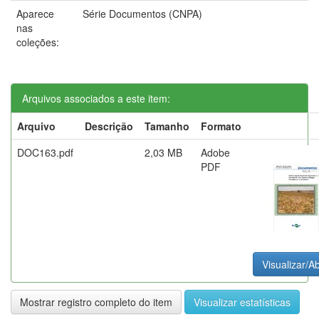
Aparece
Série Documentos (CNPA)
nas
coleções:
Arquivos associados a este item:
Arquivo
Descrição
Tamanho
Formato
DOC163.pdf
2,03 MB
Adobe
PDF
Visualizar/Ab
Mostrar registro completo do item
Visualizar estatísticas