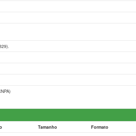
329).
CNPA)
o
Tamanho
Formato