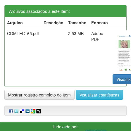
Arquivos associados a este item:
Arquivo
Descrição
Tamanho
Formato
COMTEC165.pdf
2,53 MB
Adobe
PDF
Visualiz
Mostrar registro completo do item
Visualizar estatísticas
Indexado por