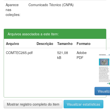
Aparece
Comunicado Técnico (CNPA)
nas
coleções:
Arquivos associados a este item:
Arquivo
Descrição
Tamanho
Formato
COMTEC265.pdf
521,08
Adobe
kB
PDF
Visualiz
Mostrar registro completo do item
Visualizar estatísticas