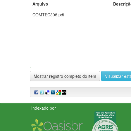
Arquivo
Descriçã
COMTEC308.pdf
Mostrar registro completo do item
Visualizar esta
Indexado por