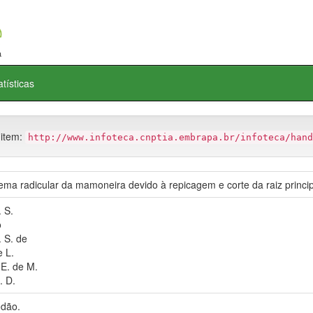
atísticas
 item:
http://www.infoteca.cnptia.embrapa.br/infoteca/hand
ema radicular da mamoneira devido à repicagem e corte da raiz princip
 S.
o
. S. de
e L.
E. de M.
 D.
dão.