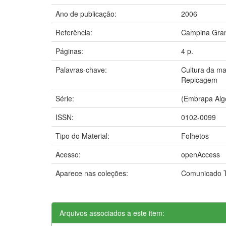
Ano de publicação:
2006
Referência:
Campina Gran
Páginas:
4 p.
Palavras-chave:
Cultura da m
Repicagem
Série:
(Embrapa Alg
ISSN:
0102-0099
Tipo do Material:
Folhetos
Acesso:
openAccess
Aparece nas coleções:
Comunicado T
Arquivos associados a este item: