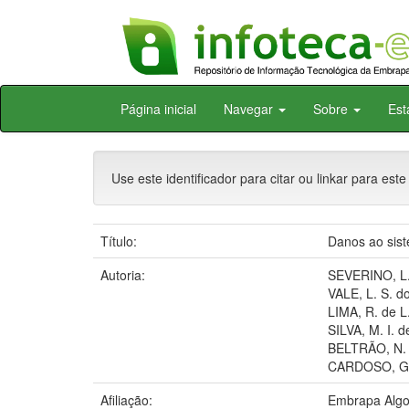
Skip
Página inicial
Navegar
Sobre
Est
navigation
Use este identificador para citar ou linkar para este
Título:
Danos ao sist
Autoria:
SEVERINO, L.
VALE, L. S. d
LIMA, R. de L
SILVA, M. I. d
BELTRÃO, N. 
CARDOSO, G.
Afiliação:
Embrapa Algo