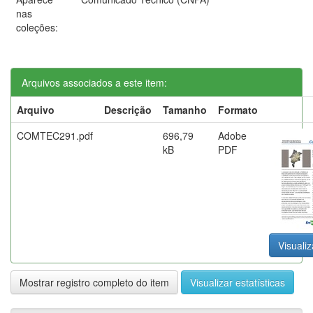
nas
coleções:
Arquivos associados a este item:
Arquivo
Descrição
Tamanho
Formato
COMTEC291.pdf
696,79
Adobe
kB
PDF
Visualiz
Mostrar registro completo do item
Visualizar estatísticas