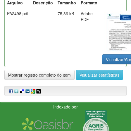
Arquivo
Descrição
Tamanho
Formato
PA2498.pdf
75,36 kB
Adobe
PDF
Visualizar/Abr
Mostrar registro completo do item
Visualizar estatísticas
Indexado por