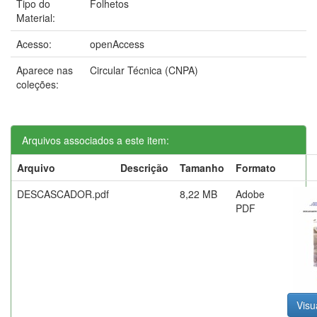
Tipo do
Folhetos
Material:
Acesso:
openAccess
Aparece nas
Circular Técnica (CNPA)
coleções:
Arquivos associados a este item:
Arquivo
Descrição
Tamanho
Formato
DESCASCADOR.pdf
8,22 MB
Adobe
PDF
Visu