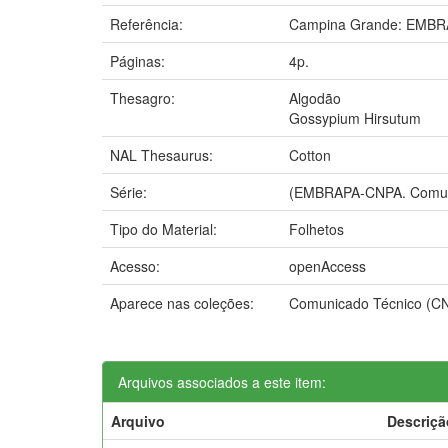
Referência:
Campina Grande: EMBR
Páginas:
4p.
Thesagro:
Algodão
Gossypium Hirsutum
NAL Thesaurus:
Cotton
Série:
(EMBRAPA-CNPA. Comuni
Tipo do Material:
Folhetos
Acesso:
openAccess
Aparece nas coleções:
Comunicado Técnico (C
Arquivos associados a este item:
Arquivo
Descriçã