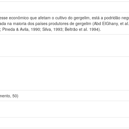
eresse econômico que afetam o cultivo do gergelim, está a podridão n
da na maioria dos países produtores de gergelim (Abd EIGhany, et aI. 
Pineda & Avila, 1990; Silva, 1993; Beltrão et aI. 1994).
ento, 50)