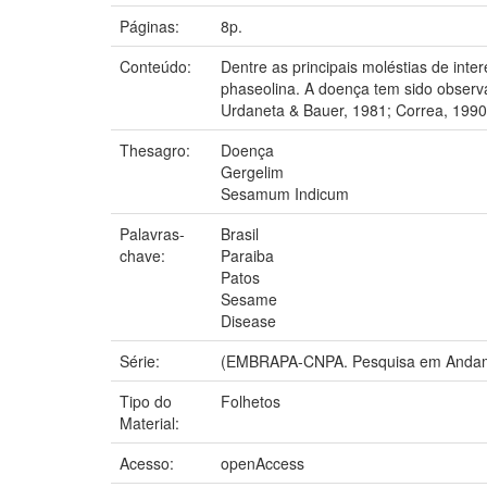
Páginas:
8p.
Conteúdo:
Dentre as principais moléstias de int
phaseolina. A doença tem sido observa
Urdaneta & Bauer, 1981; Correa, 1990; 
Thesagro:
Doença
Gergelim
Sesamum Indicum
Palavras-
Brasil
chave:
Paraiba
Patos
Sesame
Disease
Série:
(EMBRAPA-CNPA. Pesquisa em Andam
Tipo do
Folhetos
Material:
Acesso:
openAccess