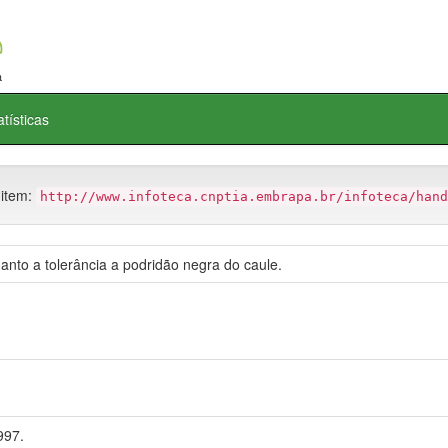
atísticas
 item:
http://www.infoteca.cnptia.embrapa.br/infoteca/hand
anto a tolerância a podridão negra do caule.
997.