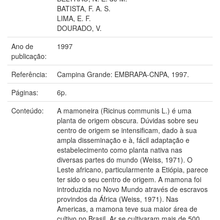
BATISTA, F. A. S.
LIMA, E. F.
DOURADO, V.
Ano de
1997
publicação:
Referência:
Campina Grande: EMBRAPA-CNPA, 1997.
Páginas:
6p.
Conteúdo:
A mamoneira (Ricinus communis L.) é uma
planta de origem obscura. Dúvidas sobre seu
centro de origem se intensificam, dado à sua
ampla disseminação e à, fácil adaptação e
estabelecimento como planta nativa nas
diversas partes do mundo (Weiss, 1971). O
Leste africano, particularmente a Etiópia, parece
ter sido o seu centro de origem. A mamona foi
introduzida no Novo Mundo através de escravos
provindos da África (Weiss, 1971). Nas
Americas, a mamona teve sua maior área de
cultivo no Brasil. Ar se cultivaram mais de 500