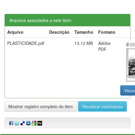
Arquivos associados a este item:
Arquivo
Descrição
Tamanho
Formato
PLASTICIDADE.pdf
13,12 MB
Adobe
PDF
Visual
Mostrar registro completo do item
Visualizar estatísticas