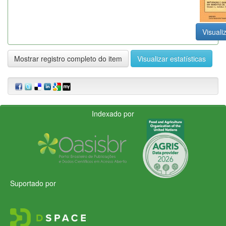
Visuali
Mostrar registro completo do item
Visualizar estatísticas
Indexado por
Suportado por