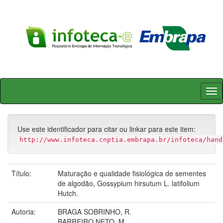
Skip
navigation
Use este identificador para citar ou linkar para este item:
http://www.infoteca.cnptia.embrapa.br/infoteca/hand
Título:
Maturação e qualidade fisiológica de sementes
de algodão, Gossypium hirsutum L. latifolium
Hutch.
Autoria:
BRAGA SOBRINHO, R.
BARREIRO NETO, M.