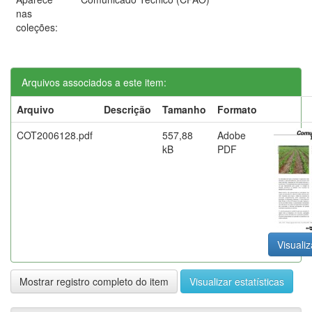
nas
coleções:
Arquivos associados a este item:
Arquivo
Descrição
Tamanho
Formato
COT2006128.pdf
557,88
Adobe
kB
PDF
Visualiz
Mostrar registro completo do item
Visualizar estatísticas