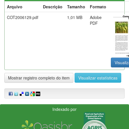
Arquivo
Descrição
Tamanho
Formato
COT2006129.pdf
1,01 MB
Adobe
PDF
Visualiz
Mostrar registro completo do item
Visualizar estatísticas
Indexado por