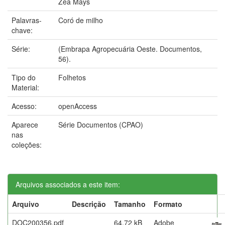
Zea Mays
Palavras-
Coró de milho
chave:
Série:
(Embrapa Agropecuária Oeste. Documentos,
56).
Tipo do
Folhetos
Material:
Acesso:
openAccess
Aparece
Série Documentos (CPAO)
nas
coleções:
Arquivos associados a este item:
Arquivo
Descrição
Tamanho
Formato
DOC200356.pdf
64,72 kB
Adobe