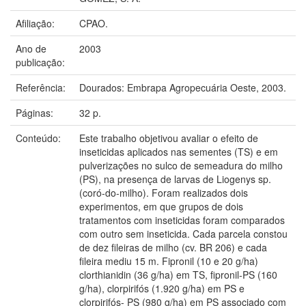
Afiliação:
CPAO.
Ano de
2003
publicação:
Referência:
Dourados: Embrapa Agropecuária Oeste, 2003.
Páginas:
32 p.
Conteúdo:
Este trabalho objetivou avaliar o efeito de
inseticidas aplicados nas sementes (TS) e em
pulverizações no sulco de semeadura do milho
(PS), na presença de larvas de Liogenys sp.
(coró-do-milho). Foram realizados dois
experimentos, em que grupos de dois
tratamentos com inseticidas foram comparados
com outro sem inseticida. Cada parcela constou
de dez fileiras de milho (cv. BR 206) e cada
fileira mediu 15 m. Fipronil (10 e 20 g/ha)
clorthianidin (36 g/ha) em TS, fipronil-PS (160
g/ha), clorpirifós (1.920 g/ha) em PS e
clorpirifós- PS (980 g/ha) em PS associado com