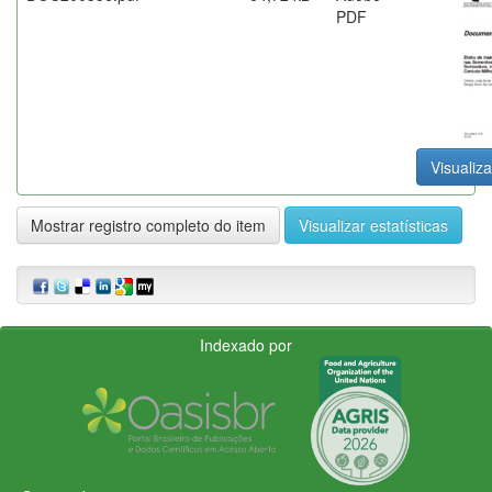
PDF
Visualiza
Mostrar registro completo do item
Visualizar estatísticas
Indexado por