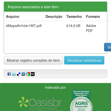
Arquivos associados a este item:
Arquivo
Descrição
Tamanho
Formato
4MapaArrInter1MT.pdf
618,9 kB
Adobe
PDF
Vi
Mostrar registro completo do item
Visualizar estatísticas
Indexado por