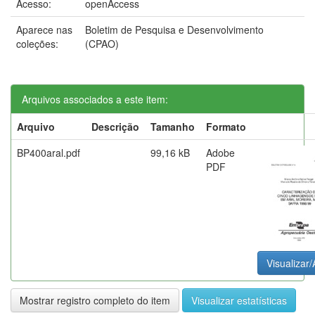
Acesso:
openAccess
Aparece nas
Boletim de Pesquisa e Desenvolvimento
coleções:
(CPAO)
Arquivos associados a este item:
Arquivo
Descrição
Tamanho
Formato
BP400aral.pdf
99,16 kB
Adobe
PDF
Visualizar/
Mostrar registro completo do item
Visualizar estatísticas