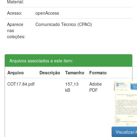
Material:
Acesso:
openAccess
Aparece
Comunicado Técnico (CPAO)
nas
coleções:
Arquivos associados a este item:
Arquivo
Descrição
Tamanho
Formato
COT17.84.pdf
157,13
Adobe
kB
PDF
Visualizar/