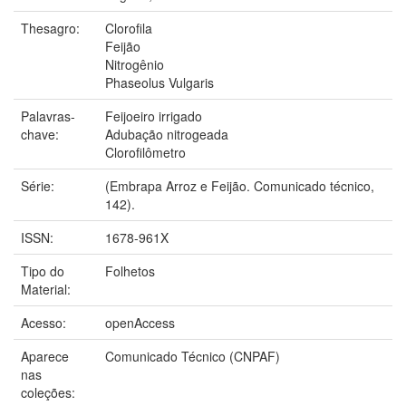
Thesagro:
Clorofila
Feijão
Nitrogênio
Phaseolus Vulgaris
Palavras-
Feijoeiro irrigado
chave:
Adubação nitrogeada
Clorofilômetro
Série:
(Embrapa Arroz e Feijão. Comunicado técnico,
142).
ISSN:
1678-961X
Tipo do
Folhetos
Material:
Acesso:
openAccess
Aparece
Comunicado Técnico (CNPAF)
nas
coleções: