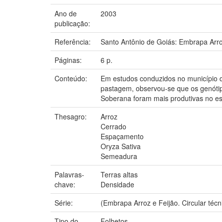
Ano de
2003
publicação:
Referência:
Santo Antônio de Goiás: Embrapa Arro
Páginas:
6 p.
Conteúdo:
Em estudos conduzidos no município d
pastagem, observou-se que os genóti
Soberana foram mais produtivas no e
Thesagro:
Arroz
Cerrado
Espaçamento
Oryza Sativa
Semeadura
Palavras-
Terras altas
chave:
Densidade
Série:
(Embrapa Arroz e Feijão. Circular técni
Tipo do
Folhetos