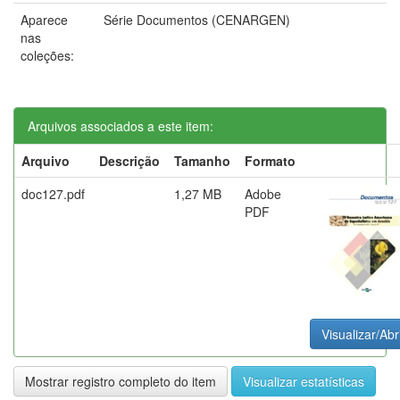
Aparece
Série Documentos (CENARGEN)
nas
coleções:
Arquivos associados a este item:
Arquivo
Descrição
Tamanho
Formato
doc127.pdf
1,27 MB
Adobe
PDF
Visualizar/Abr
Mostrar registro completo do item
Visualizar estatísticas