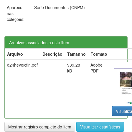
Aparece
Série Documentos (CNPM)
nas
coleções:
Arquivos associados a este item:
Arquivo
Descrição
Tamanho
Formato
d24heveicfin.pdf
939,28
Adobe
kB
PDF
Visualiza
Mostrar registro completo do item
Visualizar estatísticas