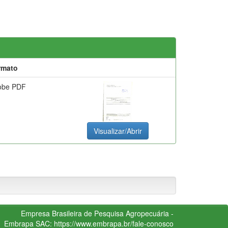
rmato
obe PDF
Visualizar/Abrir
Empresa Brasileira de Pesquisa Agropecuária -
Embrapa
SAC:
https://www.embrapa.br/fale-conosco