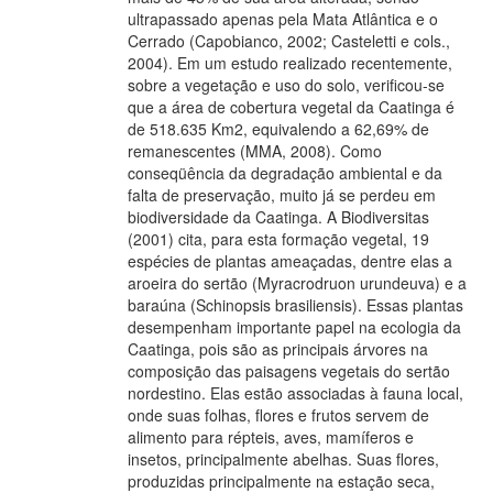
ultrapassado apenas pela Mata Atlântica e o
Cerrado (Capobianco, 2002; Casteletti e cols.,
2004). Em um estudo realizado recentemente,
sobre a vegetação e uso do solo, verificou-se
que a área de cobertura vegetal da Caatinga é
de 518.635 Km2, equivalendo a 62,69% de
remanescentes (MMA, 2008). Como
conseqüência da degradação ambiental e da
falta de preservação, muito já se perdeu em
biodiversidade da Caatinga. A Biodiversitas
(2001) cita, para esta formação vegetal, 19
espécies de plantas ameaçadas, dentre elas a
aroeira do sertão (Myracrodruon urundeuva) e a
baraúna (Schinopsis brasiliensis). Essas plantas
desempenham importante papel na ecologia da
Caatinga, pois são as principais árvores na
composição das paisagens vegetais do sertão
nordestino. Elas estão associadas à fauna local,
onde suas folhas, flores e frutos servem de
alimento para répteis, aves, mamíferos e
insetos, principalmente abelhas. Suas flores,
produzidas principalmente na estação seca,