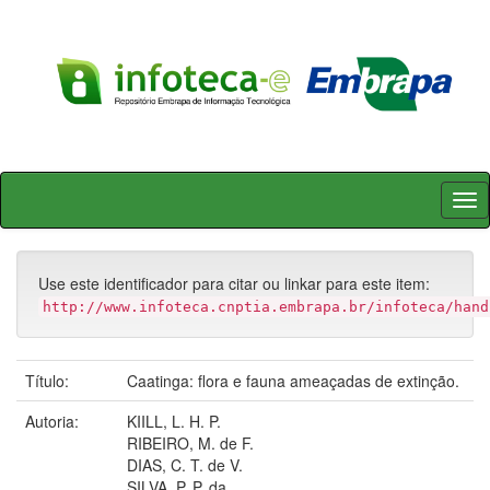
Skip
navigation
Use este identificador para citar ou linkar para este item:
http://www.infoteca.cnptia.embrapa.br/infoteca/hand
Título:
Caatinga: flora e fauna ameaçadas de extinção.
Autoria:
KIILL, L. H. P.
RIBEIRO, M. de F.
DIAS, C. T. de V.
SILVA, P. P. da