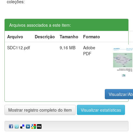
coleções:
Arquivos associados a este item:
Arquivo
Descrição
Tamanho
Formato
SDC112.pdf
9,16 MB
Adobe
PDF
Visualizar/Ab
Mostrar registro completo do item
Visualizar estatísticas