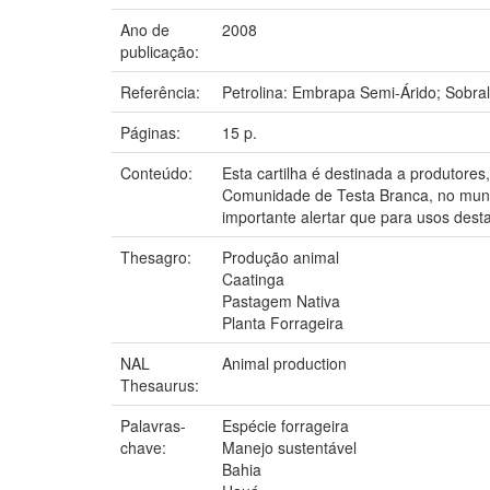
Ano de
2008
publicação:
Referência:
Petrolina: Embrapa Semi-Árido; Sobra
Páginas:
15 p.
Conteúdo:
Esta cartilha é destinada a produtores
Comunidade de Testa Branca, no munic
importante alertar que para usos dest
Thesagro:
Produção animal
Caatinga
Pastagem Nativa
Planta Forrageira
NAL
Animal production
Thesaurus:
Palavras-
Espécie forrageira
chave:
Manejo sustentável
Bahia