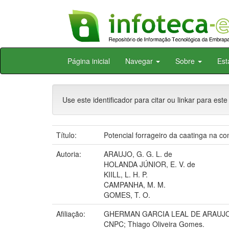
Skip
Página inicial
Navegar
Sobre
Est
navigation
Use este identificador para citar ou linkar para este
Título:
Potencial forrageiro da caatinga na 
Autoria:
ARAUJO, G. G. L. de
HOLANDA JÚNIOR, E. V. de
KIILL, L. H. P.
CAMPANHA, M. M.
GOMES, T. O.
Afiliação:
GHERMAN GARCIA LEAL DE ARAUJO, C
CNPC; Thiago Oliveira Gomes.