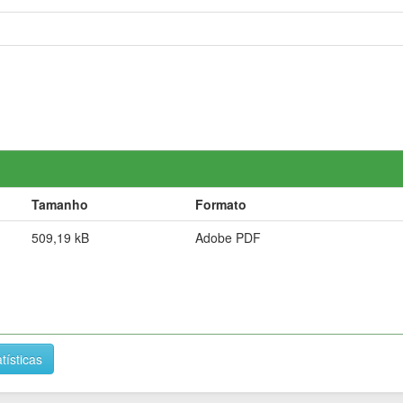
Tamanho
Formato
509,19 kB
Adobe PDF
tísticas