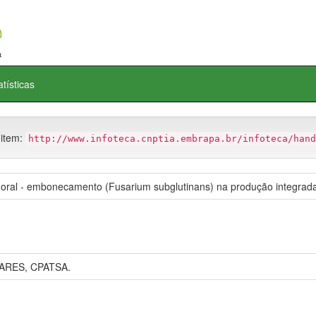
atísticas
 item:
http://www.infoteca.cnptia.embrapa.br/infoteca/hand
loral - embonecamento (Fusarium subglutinans) na produção integra
ARES, CPATSA.