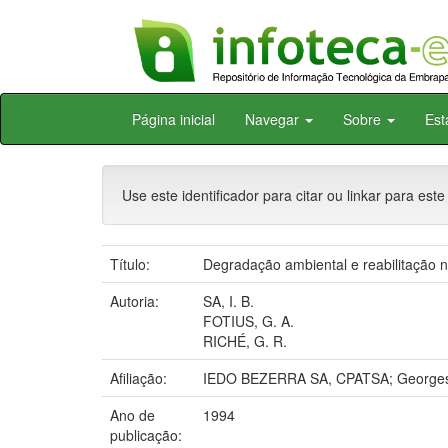
Skip
Página inicial
Navegar
Sobre
Est
navigation
Use este identificador para citar ou linkar para este
Título:
Degradação ambiental e reabilitação na
Autoria:
SA, I. B.
FOTIUS, G. A.
RICHÉ, G. R.
Afiliação:
IEDO BEZERRA SA, CPATSA; Georges A
Ano de
1994
publicação: