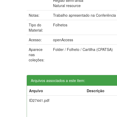
Regiao semi-arida
Natural resource
Notas:
Trabalho apresentado na Conferência N
Tipo do
Folhetos
Material:
Acesso:
openAccess
Aparece
Folder / Folheto / Cartilha (CPATSA)
nas
coleções:
Arquivos associados a este item:
Arquivo
Descrição
ID27441.pdf