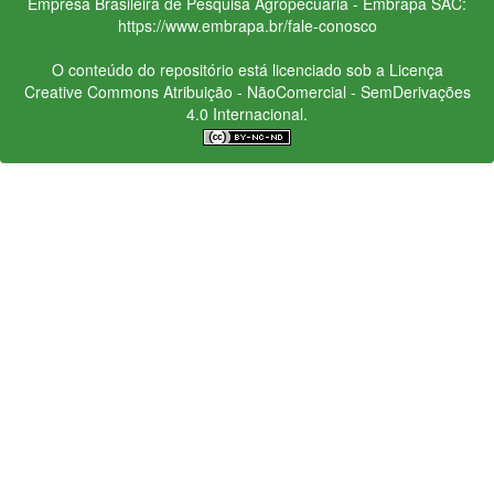
Empresa Brasileira de Pesquisa Agropecuária - Embrapa
SAC:
https://www.embrapa.br/fale-conosco
O conteúdo do repositório está licenciado sob a Licença
Creative Commons
Atribuição - NãoComercial - SemDerivações
4.0 Internacional.