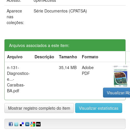
Aparece
Série Documentos (CPATSA)
nas
coleções:
Arquivos associados a este item:
Arquivo
Descrição
Tamanho
Formato
n-131-
35,14 MB
Adobe
Diagnostico-
PDF
e...-
Caraibas-
BA.pdf
Visualizar/Ab
Mostrar registro completo do item
Visualizar estatísticas